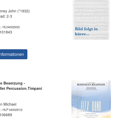
ney John (*1932)
rad: 2-3
.: HL04002502)
 101843
nformationen
ble Besetzung -
let Percussion.Timpani
n Michael
.: HLP 04002913)
 106689