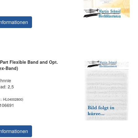
nformationen
-Part Flexible Band and Opt.
lex-Band)
ohnnie
rad: 2,5
.: HL04002800)
 106691
nformationen