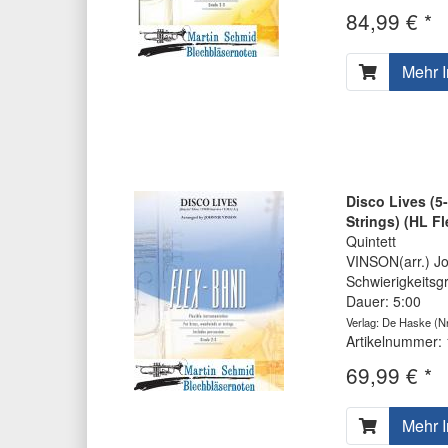
84,99 € *
Mehr I
Disco Lives (5
Strings) (HL F
Quintett
VINSON(arr.) J
Schwierigkeitsg
Dauer: 5:00
Verlag: De Haske
(Nr
Artikelnummer:
69,99 € *
Mehr I