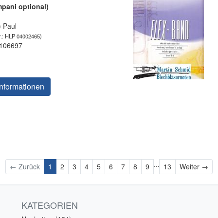
pani optional)
 Paul
.: HLP 04002465)
 106697
nformationen
...
Wei
← Zurück
1
2
3
4
5
6
7
8
9
13
Weiter →
KATEGORIEN