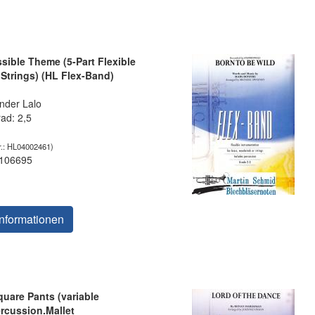
sible Theme (5-Part Flexible
Strings) (HL Flex-Band)
nder Lalo
rad: 2,5
.: HL04002461)
 106695
nformationen
uare Pants (variable
rcussion.Mallet