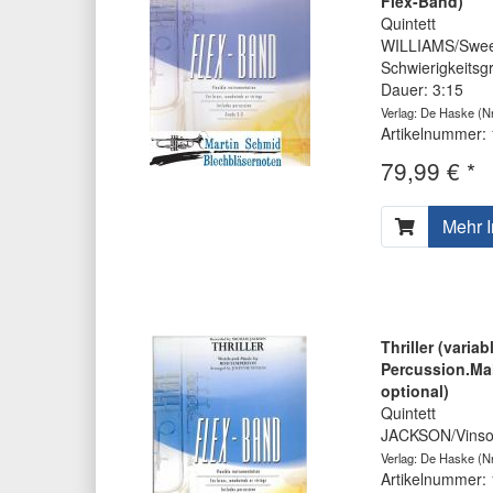
Flex-Band)
Quintett
WILLIAMS/Swee
Schwierigkeitsg
Dauer: 3:15
Verlag: De Haske
(Nr
Artikelnummer:
79,99 € *
Mehr I
Thriller (varia
Percussion.Mal
optional)
Quintett
JACKSON/Vinso
Verlag: De Haske
(Nr
Artikelnummer: