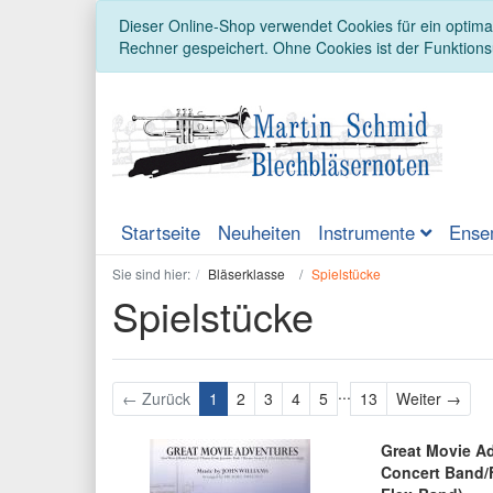
Dieser Online-Shop verwendet Cookies für ein optimal
Rechner gespeichert. Ohne Cookies ist der Funktion
Startseite
Neuheiten
Instrumente
Ense
Sie sind hier:
Bläserklasse
Spielstücke
Spielstücke
...
Weit
← Zurück
1
2
3
4
5
13
Weiter →
Great Movie Ad
Concert Band/F