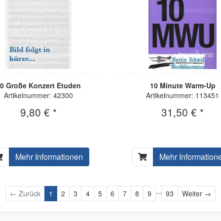
0 Große Konzert Etuden
10 Minute Warm-Up
Artikelnummer: 42300
Artikelnummer: 113451
9,80 € *
31,50 € *
Mehr Informationen
Mehr Information
...
Wei
← Zurück
1
2
3
4
5
6
7
8
9
93
Weiter →