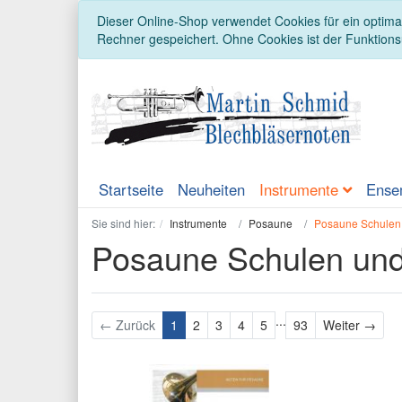
Dieser Online-Shop verwendet Cookies für ein optimal
Rechner gespeichert. Ohne Cookies ist der Funktion
Startseite
Neuheiten
Instrumente
Ense
Sie sind hier:
Instrumente
Posaune
Posaune Schulen
Posaune Schulen un
...
Weit
← Zurück
1
2
3
4
5
93
Weiter →