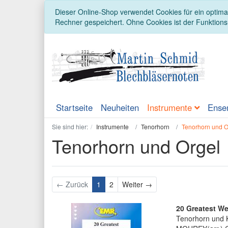
Dieser Online-Shop verwendet Cookies für ein optimal
Rechner gespeichert. Ohne Cookies ist der Funktion
Startseite
Neuheiten
Instrumente
Ense
Sie sind hier:
Instrumente
Tenorhorn
Tenorhorn und O
Tenorhorn und Orgel
Weiter
← Zurück
1
2
Weiter →
20 Greatest W
Tenorhorn und K