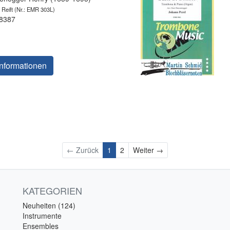
 Reift
(Nr.: EMR 303L)
 8387
nformationen
Weiter
← Zurück
1
2
Weiter →
KATEGORIEN
Neuheiten (124)
Instrumente
Ensembles