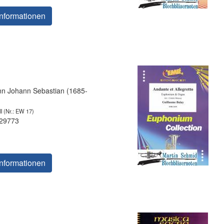
nformationen
 Johann Sebastian (1685-
l
(Nr.: EW 17)
 29773
nformationen