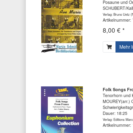
Posaune und Or
SCHUBERT/Kalk
Verlag: Bruno Uetz
(N
Artikelnummer:
8,00 € *
Mehr I
Folk Songs Fr
Tenorhorn und K
MOUREY(arr.) C
Schwierigkeitsg
Dauer: 18:25
Verlag: Editions Marc
Artikelnummer: