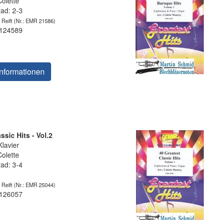
olette
rad: 2-3
 Reift
(Nr.: EMR 21586)
 124589
nformationen
ssic Hits - Vol.2
lavier
olette
rad: 3-4
 Reift
(Nr.: EMR 25044)
 126057