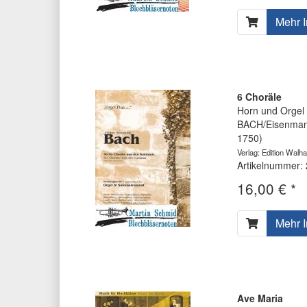
Mehr I
6 Choräle
Horn und Orgel
BACH/Eisenmann
1750)
Verlag: Edition Walhal
Artikelnummer:
16,00 € *
Mehr I
Ave Maria