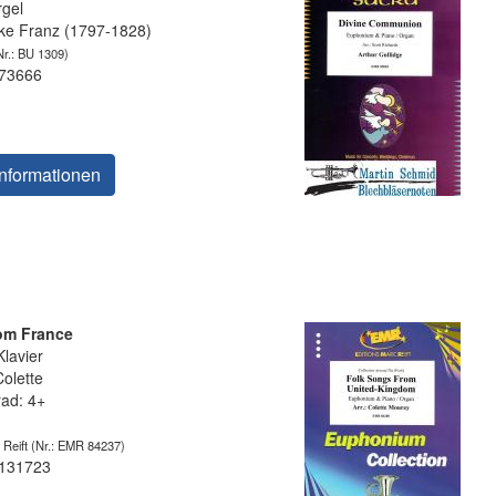
gel
e Franz (1797-1828)
r.: BU 1309)
 73666
nformationen
om France
lavier
olette
rad: 4+
 Reift
(Nr.: EMR 84237)
 131723