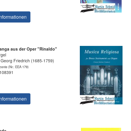
nformationen
ianga aus der Oper "Rinaldo"
gel
Georg Friedrich (1685-1759)
zente
(Nr.: EEA 179)
 108391
nformationen
lade