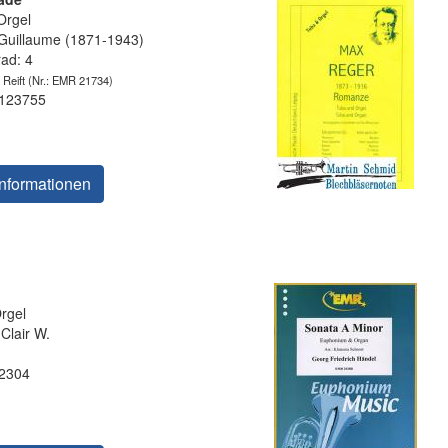
Orgel
uillaume (1871-1943)
rad: 4
 Reift
(Nr.: EMR 21734)
 123755
nformationen
rgel
Clair W.
 2304