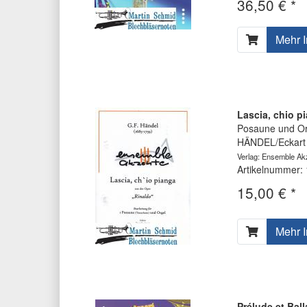
36,50 € *
Mehr I
Lascia, chio p
Posaune und Or
HÄNDEL/Eckart 
Verlag: Ensemble Ak
Artikelnummer:
15,00 € *
Mehr I
Prélude et Bal