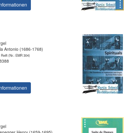
nformationen
gel
 Antonio (1686-1768)
 Reift
(Nr.: EMR 304)
 8388
nformationen
gel
enegger Henry (1659-1695)