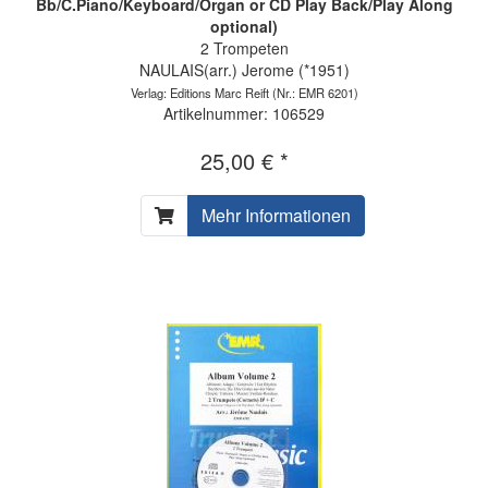
Bb/C.Piano/Keyboard/Organ or CD Play Back/Play Along
optional)
2 Trompeten
NAULAIS(arr.) Jerome (*1951)
Verlag: Editions Marc Reift
(Nr.: EMR 6201)
Artikelnummer: 106529
25,00 € *
Mehr Informationen