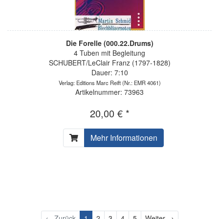
Die Forelle (000.22.Drums)
4 Tuben mit Begleitung
SCHUBERT/LeClair Franz (1797-1828)
Dauer: 7:10
Verlag: Editions Marc Reift
(Nr.: EMR 4061)
Artikelnummer: 73963
20,00 € *
Mehr Informationen
Weiter
← Zurück
1
2
3
4
5
Weiter →