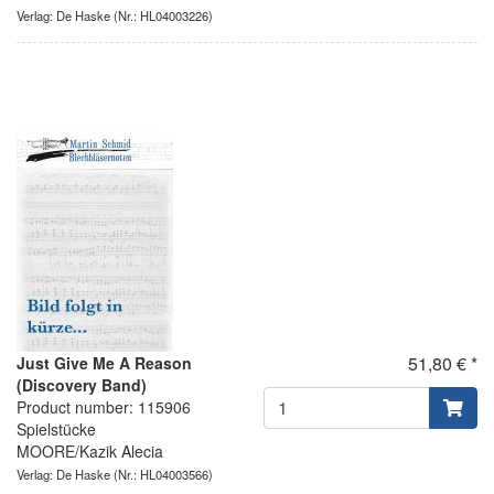
Verlag: De Haske
(Nr.: HL04003226)
51,80 € *
Just Give Me A Reason
(Discovery Band)
Product number: 115906
Spielstücke
MOORE/Kazik Alecia
Verlag: De Haske
(Nr.: HL04003566)