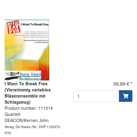
39,99 € *
I Want To Break Free
(Vierstimmig variables
Bläserensemble mit
Schlagzeug)
Product number: 111514
Quartett
DEACON/Kernen John
Verlag: De Haske
(Nr.: DHP 1125373-
070)