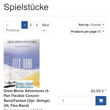
Spielstücke
←
1
2
3
Next
Sort by:
Choose
Next
Previous
→
Products per page
50
84,99 € *
Great Movie Adventures (5-
Part Flexible Concert
Band/Fanfare [Opt. Strings)
(HL Flex-Band)