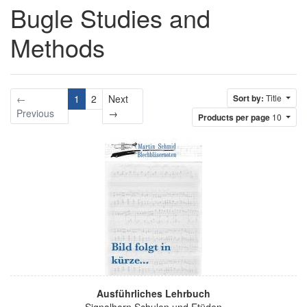
Bugle Studies and
Methods
←
1
2
Next
Sort by:
Title
Next
Previous
→
Products per page
10
Ausführliches Lehrbuch
Signalhorn Schulen und Etüden