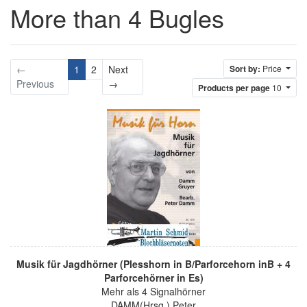
More than 4 Bugles
←
1
2
Next
Sort by:
Price
Next
Previous
→
Products per page
10
Musik für Jagdhörner (Plesshorn in B/Parforcehorn inB + 4
Parforcehörner in Es)
Mehr als 4 Signalhörner
DAMM(Hrsg.) Peter