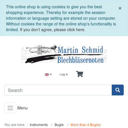
C
×
This online shop is using cookies to give you the best
shopping experience. Thereby for example the session
information or language setting are stored on your computer.
Without cookies the range of the online shop's functionality is
limited.
If you don't agree, please click here.
Log in
Menu
You are here:
Instruments
Bugle
More than 4 Bugles