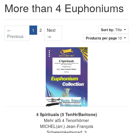
More than 4 Euphoniums
←
1
2
Next
Sort by:
Title
Next
Previous
→
Products per page
10
4 Spirituals (5 TenHr/Baritone)
Mehr alS 4 Tenorhörner
MICHEL(arr.) Jean-François
Schwierigkeitsgrad: 3