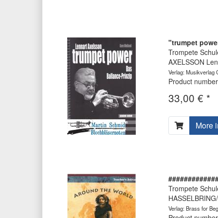
"trumpet power
Trompete Schul
AXELSSON Len
Verlag: Musikverlag
Product number
33,00 € *
More i
############
Trompete Schul
HASSELBRING/
Verlag: Brass for Be
Product number