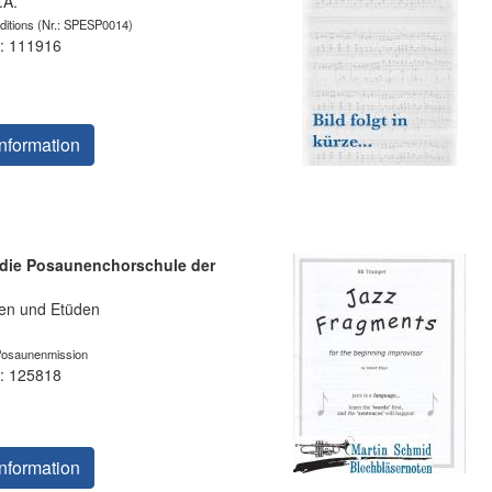
.A.
ditions
(Nr.: SPESP0014)
: 111916
nformation
 die Posaunenchorschule der
en und Etüden
Posaunenmission
: 125818
nformation