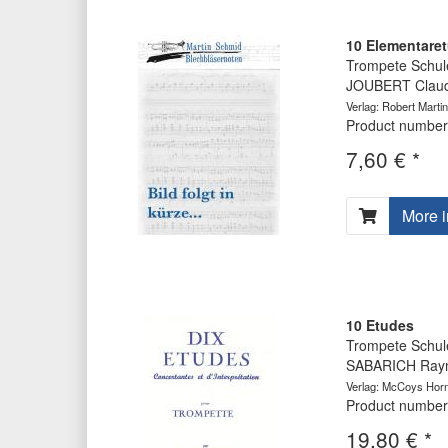
10 Elementare
Trompete Schul
JOUBERT Claud
Verlag: Robert Martin
Product number
7,60 € *
More i
10 Etudes
Trompete Schul
SABARICH Raym
Verlag: McCoys Horn
Product number
19,80 € *