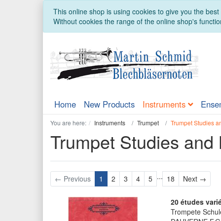
This online shop is using cookies to give you the bes
Without cookies the range of the online shop's function
Home
New Products
Instruments
Ense
You are here:
Instruments
Trumpet
Trumpet Studies a
Trumpet Studies and
...
Next
← Previous
1
2
3
4
5
18
Next →
20 études vari
Trompete Schul