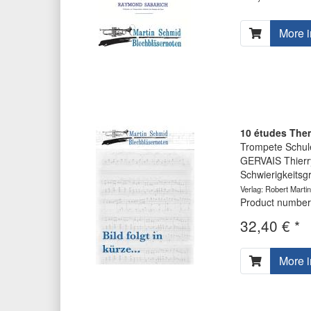
More i
10 études Them
Trompete Schul
GERVAIS Thierr
Schwierigkeitsg
Verlag: Robert Martin
Product number
32,40 € *
More i