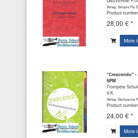
DAUVERNE F.G
Verlag: Sempre Piu E
Product number
28,00 € *
More i
"Crescendo" -
SPM
Trompete Schul
V.K.
Verlag: Sächsische 
Product number
24,00 € *
More i