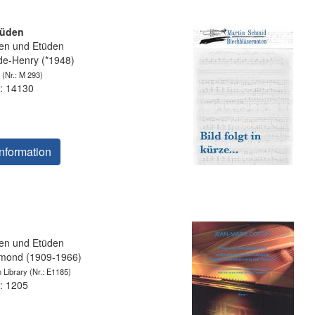
tüden
en und Etüden
e-Henry (*1948)
(Nr.: M 293)
: 14130
nformation
en und Etüden
ond (1909-1966)
 Library
(Nr.: E1185)
: 1205