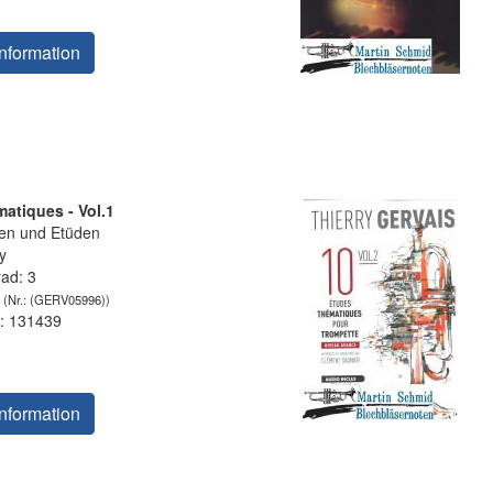
nformation
atiques - Vol.1
en und Etüden
y
rad: 3
(Nr.: (GERV05996))
: 131439
nformation