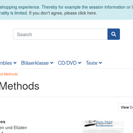
t shopping experience. Thereby for example the session information or
ality is limited.
If you don't agree, please click here.
mbles
Bläserklasse
CD/DVD
Texte
nd Methods
 Methods
View
Do
ées
en und Etüden