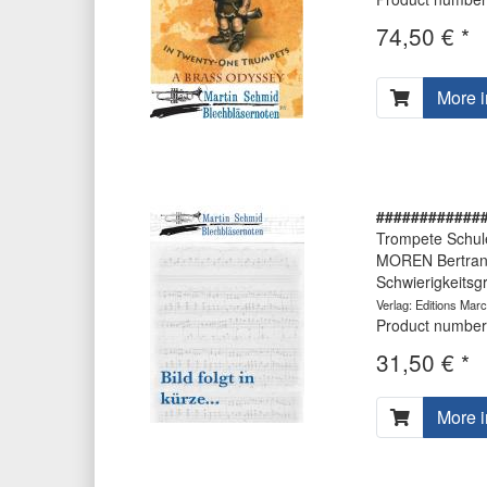
74,50 € *
More i
############
Trompete Schul
MOREN Bertra
Schwierigkeitsg
Verlag: Editions Marc
Product number
31,50 € *
More i