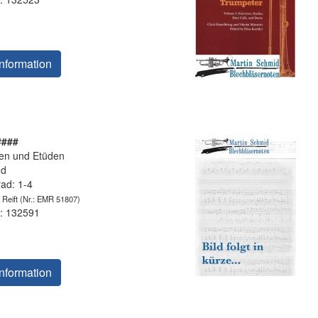
nformation
####
en und Etüden
nd
rad: 1-4
 Reift
(Nr.: EMR 51807)
: 132591
nformation