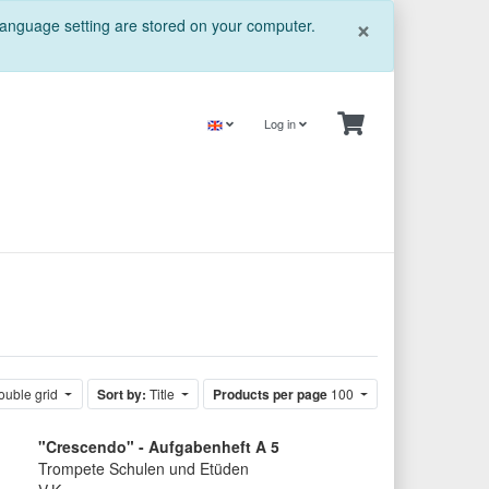
Close
×
 language setting are stored on your computer.
Log in
uble grid
Sort by:
Title
Products per page
100
"Crescendo" - Aufgabenheft A 5
Trompete Schulen und Etüden