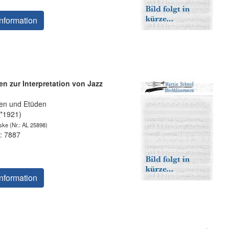
nformation
en zur Interpretation von Jazz
en und Etüden
(*1921)
ske
(Nr.: AL 25898)
: 7887
nformation