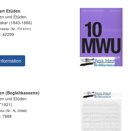
ert Etüden
en und Etüden
skar (1843-1886)
meister
(Nr.: FH 6101)
: 42299
nformation
en (Begleitkassette)
en und Etüden
(*1921)
ske
(Nr.: AL 25966)
: 7888