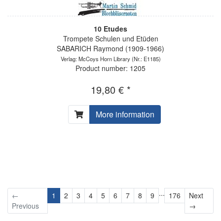
10 Etudes
Trompete Schulen und Etüden
SABARICH Raymond (1909-1966)
Verlag: McCoys Horn Library
(Nr.: E1185)
Product number: 1205
19,80 € *
More information
...
←
1
2
3
4
5
6
7
8
9
176
Next
Next
Previous
→