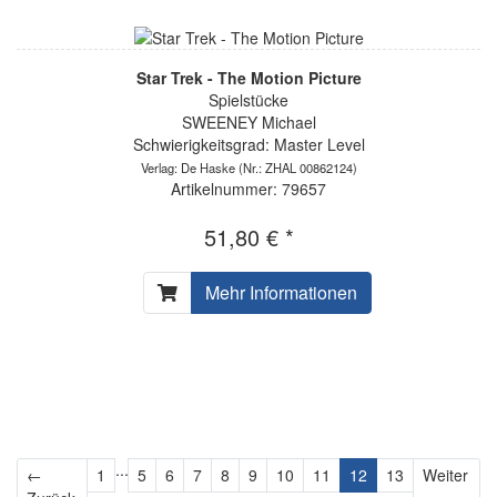
Star Trek - The Motion Picture
Spielstücke
SWEENEY Michael
Schwierigkeitsgrad: Master Level
Verlag: De Haske
(Nr.: ZHAL 00862124)
Artikelnummer: 79657
51,80 € *
Mehr Informationen
...
←
1
5
6
7
8
9
10
11
12
13
Weiter
Zurück
Weiter