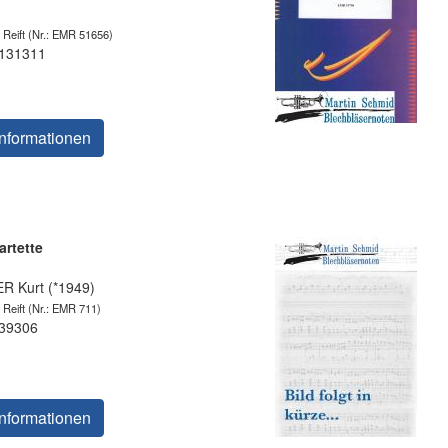
 Reift
(Nr.: EMR 51656)
 131311
nformationen
artette
 Kurt (*1949)
 Reift
(Nr.: EMR 711)
 39306
nformationen