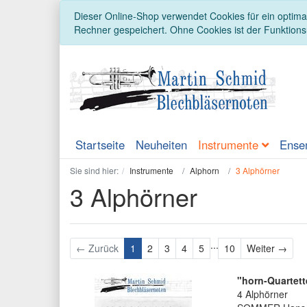
Dieser Online-Shop verwendet Cookies für ein optimal
Rechner gespeichert. Ohne Cookies ist der Funktion
Startseite
Neuheiten
Instrumente
Ense
Sie sind hier:
Instrumente
Alphorn
3 Alphörner
3 Alphörner
...
Weit
← Zurück
1
2
3
4
5
10
Weiter →
"horn-Quartett
4 Alphörner