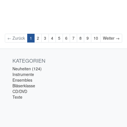
Wei
← Zurück
1
2
3
4
5
6
7
8
9
10
Weiter →
KATEGORIEN
Neuheiten (124)
Instrumente
Ensembles
Bläserklasse
CD/DVD
Texte