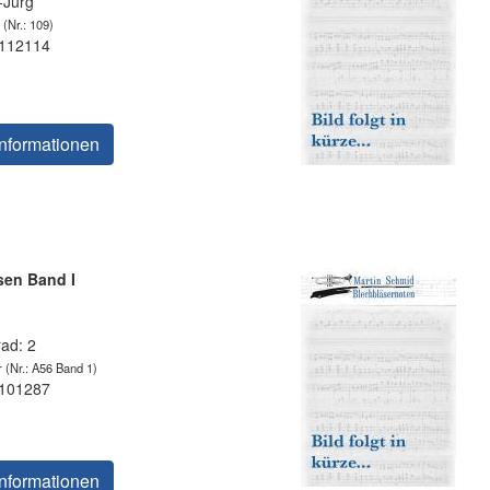
Jürg
(Nr.: 109)
 112114
nformationen
sen Band I
rad: 2
r
(Nr.: A56 Band 1)
 101287
nformationen