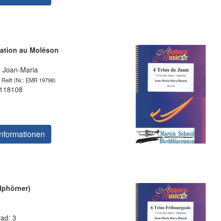
tation au Moléson
Joan-Maria
 Reift
(Nr.: EMR 19798)
 118108
nformationen
Alphörner)
rad: 3