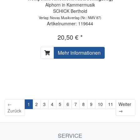
Alphorn in Kammermusik
SCHICK Berthold
Verlag: Novas Musikverlag
(Nr.: NMV 87)
Artikelnummer: 119644
20,50 € *
Mehr Informationen
←
1
2
3
4
5
6
7
8
9
10
11
Weiter
Weiter
Zurück
→
SERVICE