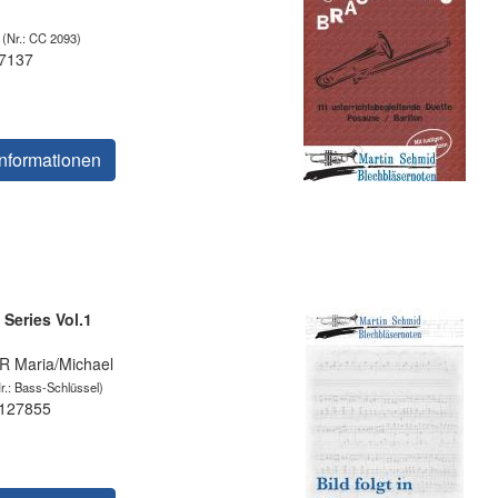
(Nr.: CC 2093)
 7137
nformationen
 Series Vol.1
Maria/Michael
r.: Bass-Schlüssel)
 127855