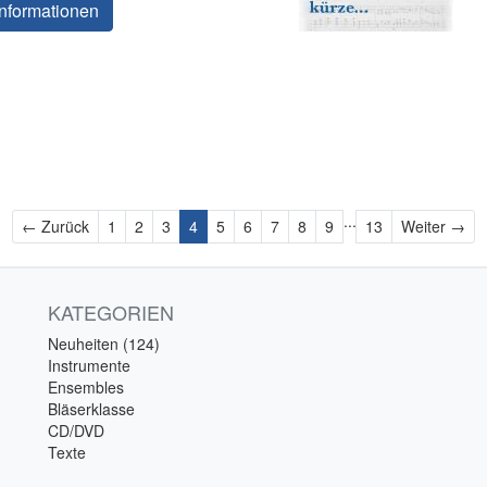
nformationen
...
Zurück
Wei
← Zurück
1
2
3
4
5
6
7
8
9
13
Weiter →
KATEGORIEN
Neuheiten (124)
Instrumente
Ensembles
Bläserklasse
CD/DVD
Texte