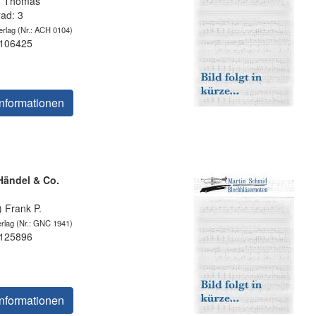
d Thomas
rad: 3
erlag
(Nr.: ACH 0104)
 106425
nformationen
Händel & Co.
 Frank P.
rlag
(Nr.: GNC 1941)
 125896
nformationen