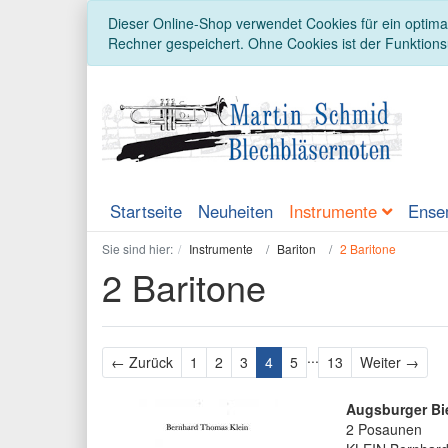
Dieser Online-Shop verwendet Cookies für ein optimal
Rechner gespeichert. Ohne Cookies ist der Funktion
Startseite
Neuheiten
Instrumente
Ense
Sie sind hier:
Instrumente
Bariton
2 Baritone
2 Baritone
...
Zurück
Weit
← Zurück
1
2
3
4
5
13
Weiter →
Augsburger Bi
2 Posaunen