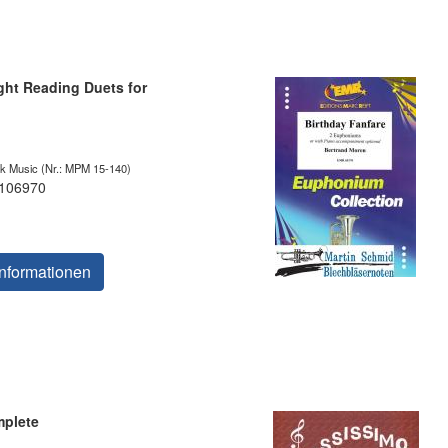
ght Reading Duets for
ak Music
(Nr.: MPM 15-140)
 106970
nformationen
plete