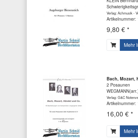
KLEIN Bernhar
Schwierigkeitsg
Verlag: Achmusik - V
Artikelnummer:
9,80 € *
Mehr I
Bach, Mozart, 
2 Posaunen
WEGMANN(arr.)
Verlag: G&C Notenve
Artikelnummer:
16,00 € *
Mehr I