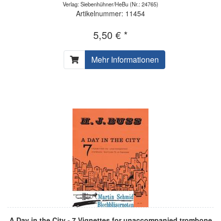
Verlag: Siebenhühner/HeBu
(Nr.: 24765)
Artikelnummer: 11454
5,50 € *
Mehr Informationen
A Day in the City - 7 Vignettes for unaccompanied trombone