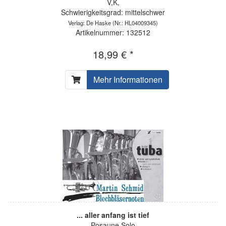
V,K,
Schwierigkeitsgrad: mittelschwer
Verlag: De Haske
(Nr.: HL04009345)
Artikelnummer: 132512
18,99 € *
Mehr Informationen
... aller anfang ist tief
Posaune Solo