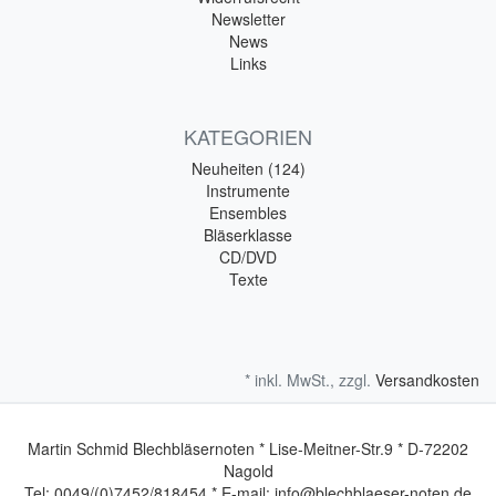
Newsletter
News
Links
KATEGORIEN
Neuheiten (124)
Instrumente
Ensembles
Bläserklasse
CD/DVD
Texte
* inkl. MwSt., zzgl.
Versandkosten
Martin Schmid Blechbläsernoten * Lise-Meitner-Str.9 * D-72202
Nagold
Tel: 0049/(0)7452/818454 * E-mail: info@blechblaeser-noten.de