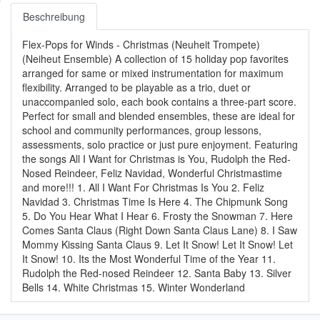
Beschreibung
Flex-Pops for Winds - Christmas (Neuheit Trompete)
(Neiheut Ensemble) A collection of 15 holiday pop favorites
arranged for same or mixed instrumentation for maximum
flexibility. Arranged to be playable as a trio, duet or
unaccompanied solo, each book contains a three-part score.
Perfect for small and blended ensembles, these are ideal for
school and community performances, group lessons,
assessments, solo practice or just pure enjoyment. Featuring
the songs All I Want for Christmas is You, Rudolph the Red-
Nosed Reindeer, Feliz Navidad, Wonderful Christmastime
and more!!! 1. All I Want For Christmas Is You 2. Feliz
Navidad 3. Christmas Time Is Here 4. The Chipmunk Song
5. Do You Hear What I Hear 6. Frosty the Snowman 7. Here
Comes Santa Claus (Right Down Santa Claus Lane) 8. I Saw
Mommy Kissing Santa Claus 9. Let It Snow! Let It Snow! Let
It Snow! 10. Its the Most Wonderful Time of the Year 11.
Rudolph the Red-nosed Reindeer 12. Santa Baby 13. Silver
Bells 14. White Christmas 15. Winter Wonderland