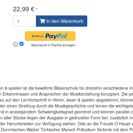
22,99 €
*
In den Warenkorb
Warenkorb in PayPal anzeigen
?
en & spielen ist die bewährte Bläserschule für dreizehn verschiedene I
en Erkenntnissen und Ansprüchen der Musikerziehung konzipiert. Die p
genau auf den Lernfortschritt in Hören, lesen & spielen abgestimmt, kö
er einen Streifzug durch die Musikgeschichte und lernen die wichtigs
nd in ansteigendem Schwierigkeitsgrad geordnet und können parallel z
n aller Stücke liegen der Ausgabe in gedruckter Form bei: zusätzlich 
 oder Herunterladen zur Verfügung stehen. Ode an die Freude O Haupt
o Dornröschen-Walzer Türkischer Marsch Präludium Sinfonie mit dem Pa