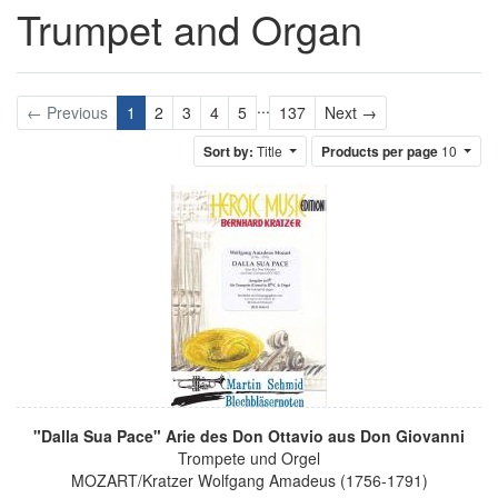
Trumpet and Organ
...
Next
← Previous
1
2
3
4
5
137
Next →
Sort by:
Title
Products per page
10
"Dalla Sua Pace" Arie des Don Ottavio aus Don Giovanni
Trompete und Orgel
MOZART/Kratzer Wolfgang Amadeus (1756-1791)