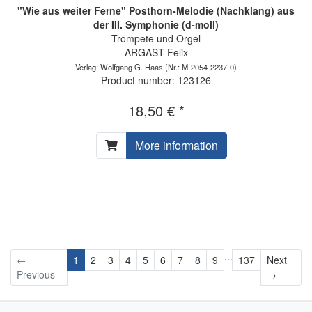
"Wie aus weiter Ferne" Posthorn-Melodie (Nachklang) aus
der III. Symphonie (d-moll)
Trompete und Orgel
ARGAST Felix
Verlag: Wolfgang G. Haas
(Nr.: M-2054-2237-0)
Product number: 123126
18,50 € *
More information
...
←
1
2
3
4
5
6
7
8
9
137
Next
Next
Previous
→